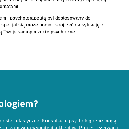
tematami.
iem i psychoterapeutą był dostosowany do
 specjalistą może pomóc spojrzeć na sytuację z
ącą Twoje samopoczucie psychiczne.
hologiem?
proste i elastyczne. Konsultacje psychologiczne mogą
e, co zapewnia wygodę dla klientów. Proces rezerwacji