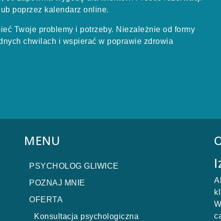
 lub poprzez kalendarz online.
mieć Twoje problemy i potrzeby. Niezależnie od formy
udnych chwilach i wspierać w poprawie zdrowia
MENU
I
PSYCHOLOG GLIWICE
A
POZNAJ MNIE
k
OFERTA
W
c
Konsultacja psychologiczna