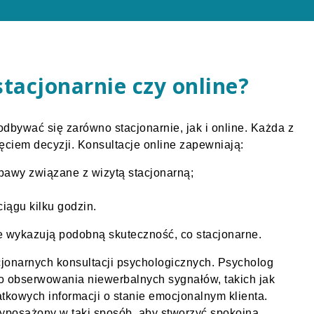
tacjonarnie czy online?
dbywać się zarówno stacjonarnie, jak i online. Każda z
ęciem decyzji. Konsultacje online zapewniają:
obawy związane z wizytą stacjonarną;
iągu kilku godzin.
e wykazują podobną skuteczność, co stacjonarne.
cjonarnych konsultacji psychologicznych. Psycholog
o obserwowania niewerbalnych sygnałów, takich jak
atkowych informacji o stanie emocjonalnym klienta.
wyposażony w taki sposób, aby stworzyć spokojną