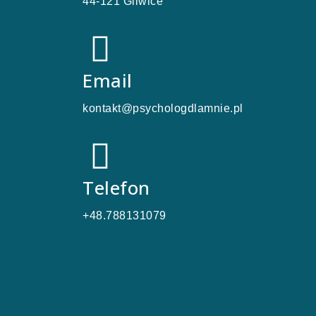
44-121 Gliwice
Email
kontakt@psychologdlamnie.pl
Telefon
+48.788131079